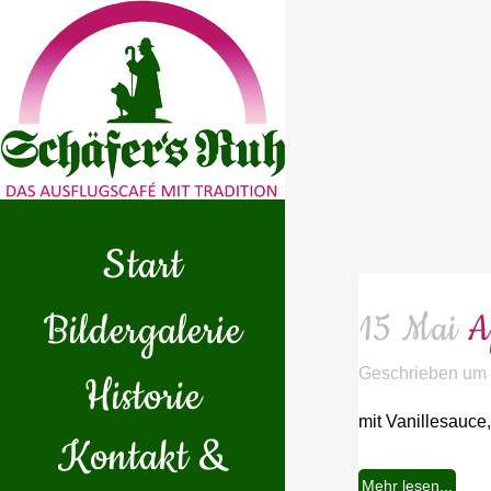
Start
Bildergalerie
15 Mai
A
Geschrieben um
Historie
mit Vanillesauce,
Kontakt &
Mehr lesen...