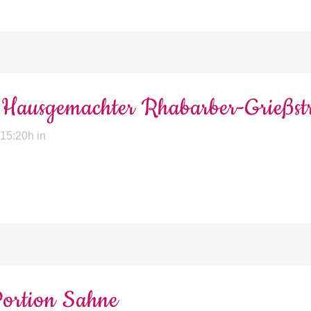
Hausgemachter Rhabarber-Grießst
 15:20h
in
ortion Sahne