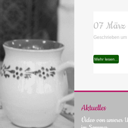
07 März
Geschrieben um
Mehr lesen...
Aktuelles
Video von unserer
im Sommer