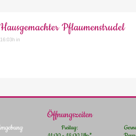
Hausgemachter Pflaumenstrudel
 16:03h
in
Öffnungszeiten
 Umgebung
Freitag:
Gern
11:00 - 18:00 Uhr*
Reser