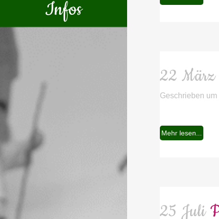
Infos
22 März
Geschrieben um
Mehr lesen...
25 Juli
P