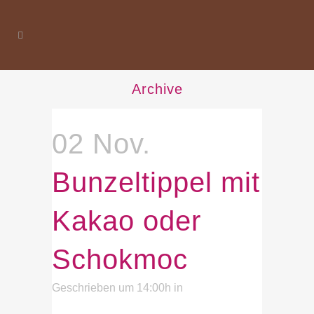
Archive
02 Nov.
Bunzeltippel mit
Kakao oder
Schokmoc
Geschrieben um 14:00h
in