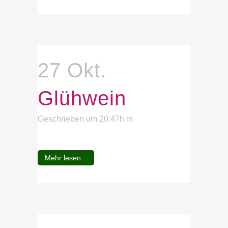
27 Okt.
Glühwein
Geschrieben um 20:47h
in
Mehr lesen...