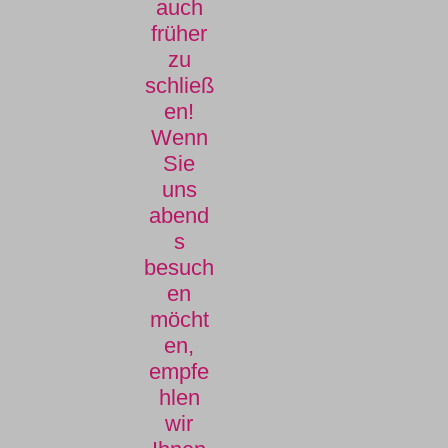
auch
früher
zu
schließ
en!
Wenn
Sie
uns
abend
s
besuch
en
möcht
en,
empfe
hlen
wir