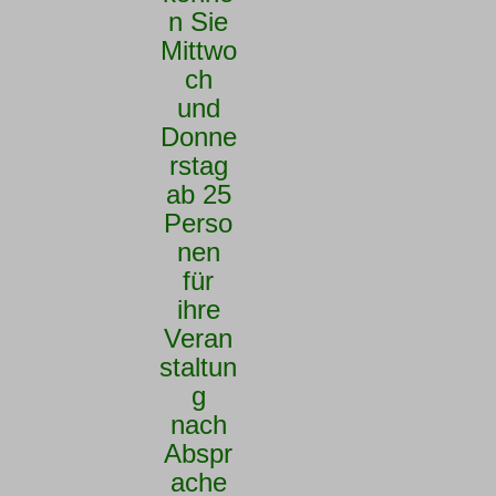
n Sie
Mittwo
ch
und
Donne
rstag
ab 25
Perso
nen
für
ihre
Veran
staltun
g
nach
Abspr
ache