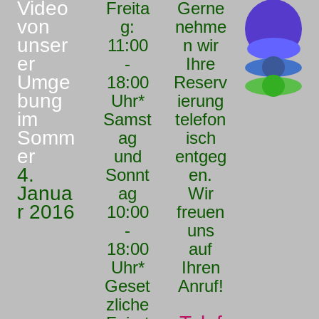
Video
Freita
Gerne
von
g:
nehme
unser
11:00
n wir
er
-
Ihre
Umge
18:00
Reserv
bung
Uhr*
ierung
im
Samst
telefon
Somm
ag
isch
er
und
entgeg
4.
Sonnt
en.
Janua
ag
Wir
r 2016
10:00
freuen
-
uns
18:00
auf
Uhr*
Ihren
Geset
Anruf!
zliche