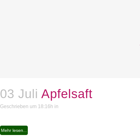
03 Juli
Apfelsaft
Geschrieben um 18:16h
in
Mehr lesen...