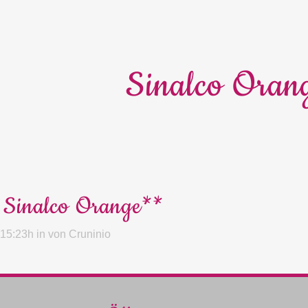
Sinalco Oran
Sinalco Orange**
 15:23h
in
von
Cruninio