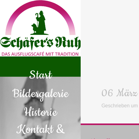
Start
Bildergalerie
06 März
Geschrieben um
Historie
Kontakt &