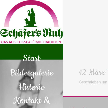
Start
Bildergalerie
12 März
Geschrieben um
Historie
Kontakt &