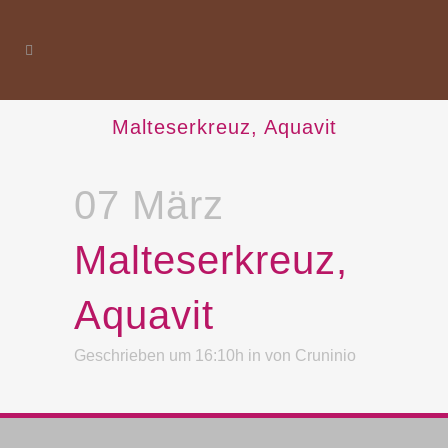
Malteserkreuz, Aquavit
07 März
Malteserkreuz,
Aquavit
Geschrieben um 16:10h
in
von
Cruninio